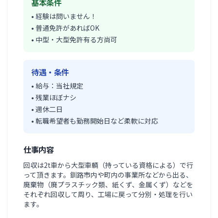
基本条件
• 経験は問いません！
• 普通免許があればOK
• 中型・大型免許有る方尚可
待遇・条件
• 給与：当社規定
• 残業ほぼナシ
• 週休二日
• 転職希望者も勤務開始日など柔軟に対応
仕事内容
回収は2t車から大型車輌（持っている資格による）で行
って頂きます。釧路市内や町内の事業所などから出る、
廃棄物（廃プラスチック類、紙くず、金属くず）などを
それぞれ回収して周り、工場に戻って分別・処理を行い
ます。